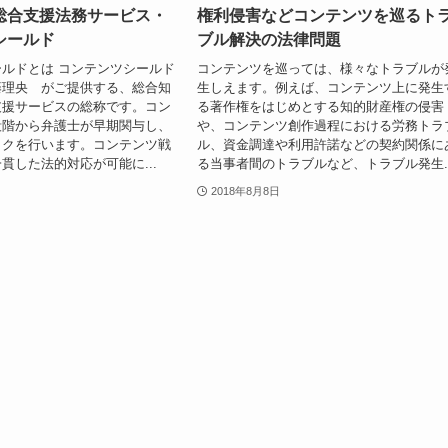
総合支援法務サービス・
権利侵害などコンテンツを巡るト
シールド
ブル解決の法律問題
ルドとは コンテンツシールド
コンテンツを巡っては、様々なトラブルが
藤理央 がご提供する、総合知
生しえます。例えば、コンテンツ上に発生
支援サービスの総称です。コン
る著作権をはじめとする知的財産権の侵害
段階から弁護士が早期関与し、
や、コンテンツ創作過程における労務トラ
ックを行います。コンテンツ戦
ル、資金調達や利用許諾などの契約関係に
貫した法的対応が可能に...
る当事者間のトラブルなど、トラブル発生..
2018年8月8日