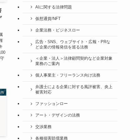
AIに関する法律問題
害
デ
仮想通貨/NFT
企業法務・ビジネスロー
属
権
広告・SNS、ウェブサイト・広報・PRな
キ
ど企業の情報発信を巡る法務
00
に守
＜企業・法人＞法律顧問契約など企業対象
業務のご案内
個人事業主・フリーランス向け法務
弁護士による企業に対する風評被害、炎上
被害対応
案内
ファッションロー
アート・デザインの法務
交渉業務
各種損害賠償業務