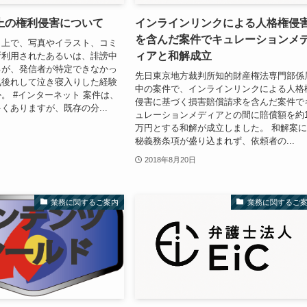
上の権利侵害について
インラインリンクによる人格権侵
を含んだ案件でキュレーションメ
ト上で、写真やイラスト、コミ
ィアと和解成立
断利用されたあるいは、誹謗中
るが、発信者が特定できなかっ
先日東京地方裁判所知的財産権法専門部係
気後れして泣き寝入りした経験
中の案件で、インラインリンクによる人格
。 #インターネット 案件は、
侵害に基づく損害賠償請求を含んだ案件で
くありますが、既存の分...
ュレーションメディアとの間に賠償額を約1
万円とする和解が成立しました。 和解案
秘義務条項が盛り込まれず、依頼者の...
2018年8月20日
業務に関するご案内
業務に関するご