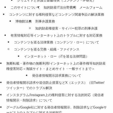
クリエイトと弁護士齋藤理央（コンテンツ・IP研究）
このサイトについて
知的財産IT法分野費用
メールフォーム
コンテンツに対する権利侵害などコンテンツ関連争訟の解決業務
博物館法務
刑事弁護業務
知的財産権侵害・サイバー犯罪の刑事弁護
有害情報対応等インターネット上のトラブルに対する対応業務
コンテンツを巡る法律業務（コンテンツ・ロー）について
コンテンツを巡る労務・組織・ファイナンス
インターネット・ロー（iTを巡る法律問題）
無断転載・著作物の無断利用/インターネット上の著作権等知的財産
権侵害対応＜海賊サイト・まとめサイト・一般サイトまで＞
発信者情報開示請求業務について
発信者情報開示請求や送信防止措置などX（エックス）（旧Twitter/
ツイッター）でのトラブル解決
インスタグラム/Instagram上の権利侵害に対する法的対応（発信者
情報開示・削除請求）について
グーグル/Google社に対する発信者情報開示、削除請求などGoogleサ
ービス上のトラブルに対する法的対応