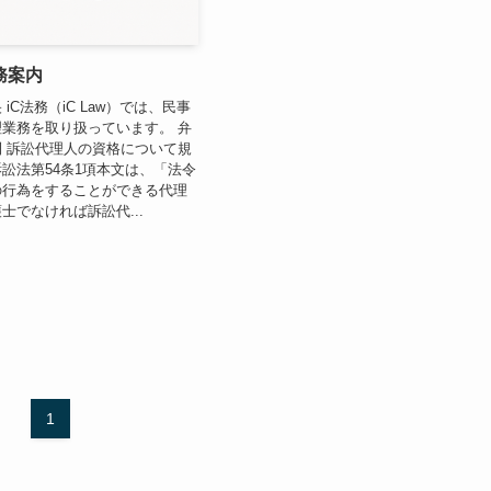
務案内
iC法務（iC Law）では、民事
業務を取り扱っています。 弁
 訴訟代理人の資格について規
訟法第54条1項本文は、「法令
の行為をすることができる代理
士でなければ訴訟代...
1