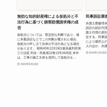
無効な知的財産権による仮処分と不
民事訴訟業
法行為に基づく損害賠償請求権の成
弁護士齋藤理央 
否
訴訟の訴訟代理
護士代理の原則
仮処分については、暫定的な判断であり、後
定する、民事訴
に本案訴訟などでこの判断が覆された場合、
により裁判上
仮処分の申し立て自体が不法行為となる場合
人のほか、弁護
があります。 昭和43年12月24日最高裁判所第
三小法廷 判決・民集第22巻13号3428頁 本件
2019年1月16日
は、工事の施工主体を混同して仮処分を...
2022年5月24日