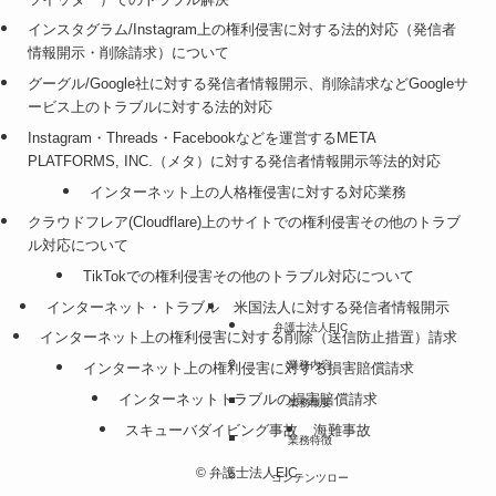
インスタグラム/Instagram上の権利侵害に対する法的対応（発信者
情報開示・削除請求）について
グーグル/Google社に対する発信者情報開示、削除請求などGoogleサ
ービス上のトラブルに対する法的対応
Instagram・Threads・Facebookなどを運営するMETA
PLATFORMS, INC.（メタ）に対する発信者情報開示等法的対応
インターネット上の人格権侵害に対する対応業務
クラウドフレア(Cloudflare)上のサイトでの権利侵害その他のトラブ
ル対応について
TikTokでの権利侵害その他のトラブル対応について
インターネット・トラブル
米国法人に対する発信者情報開示
弁護士法人EIC
インターネット上の権利侵害に対する削除（送信防止措置）請求
業務内容
インターネット上の権利侵害に対する損害賠償請求
インターネットトラブルの損害賠償請求
業務概要
スキューバダイビング事故
海難事故
業務特徴
©
弁護士法人EIC.
コンテンツロー