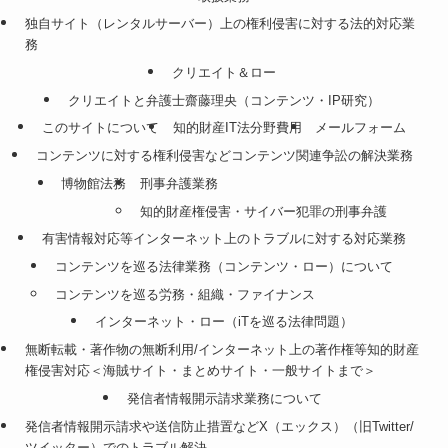
独自サイト（レンタルサーバー）上の権利侵害に対する法的対応業
務
クリエイト＆ロー
クリエイトと弁護士齋藤理央（コンテンツ・IP研究）
このサイトについて
知的財産IT法分野費用
メールフォーム
コンテンツに対する権利侵害などコンテンツ関連争訟の解決業務
博物館法務
刑事弁護業務
知的財産権侵害・サイバー犯罪の刑事弁護
有害情報対応等インターネット上のトラブルに対する対応業務
コンテンツを巡る法律業務（コンテンツ・ロー）について
コンテンツを巡る労務・組織・ファイナンス
インターネット・ロー（iTを巡る法律問題）
無断転載・著作物の無断利用/インターネット上の著作権等知的財産
権侵害対応＜海賊サイト・まとめサイト・一般サイトまで＞
発信者情報開示請求業務について
発信者情報開示請求や送信防止措置などX（エックス）（旧Twitter/
ツイッター）でのトラブル解決