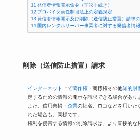
11
発信者情報開示命令（非訟手続き）
12
プロバイダ責任制限法上の定義規定
13
発信者情報開示及び削除（送信防止措置）請求
14
国内レンタルサーバー事業者に対する発信者情
削除（送信防止措置）請求
インターネット
上で
著作権
・商標権その他
知的財
定するための情報の開示を請求できる場合があり
また、信用棄損・
企業
の社名、ロゴなどを用いた
れた場合も、同様です。
権利を侵害する情報の削除請求は、より直接的な