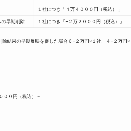
１社につき「４万４０００円（税込） 」
らの早期削除
１社につき「+２万２０００円（税込）」
除結果の早期反映を促した場合６+２万円×１社、４+２万円×
０００円（税込）－