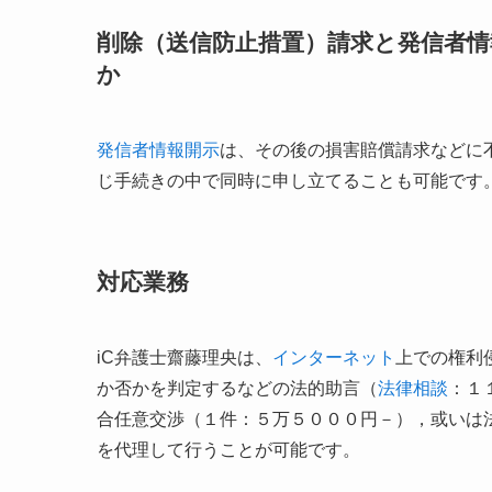
削除（送信防止措置）請求と発信者
か
発信者情報開示
は、その後の損害賠償請求などに
じ手続きの中で同時に申し立てることも可能です
対応業務
iC弁護士齋藤理央は、
インターネット
上での権利
か否かを判定するなどの法的助言（
法律相談
：１
合任意交渉（１件：５万５０００円－），或いは
を代理して行うことが可能です。