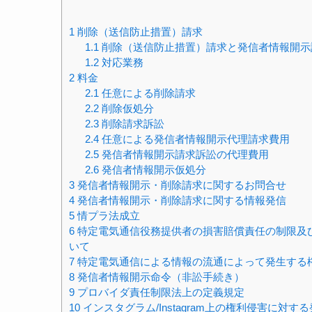
1
削除（送信防止措置）請求
1.1
削除（送信防止措置）請求と発信者情報開示
1.2
対応業務
2
料金
2.1
任意による削除請求
2.2
削除仮処分
2.3
削除請求訴訟
2.4
任意による発信者情報開示代理請求費用
2.5
発信者情報開示請求訴訟の代理費用
2.6
発信者情報開示仮処分
3
発信者情報開示・削除請求に関するお問合せ
4
発信者情報開示・削除請求に関する情報発信
5
情プラ法成立
6
特定電気通信役務提供者の損害賠償責任の制限及
いて
7
特定電気通信による情報の流通によって発生する
8
発信者情報開示命令（非訟手続き）
9
プロバイダ責任制限法上の定義規定
10
インスタグラム/Instagram上の権利侵害に対