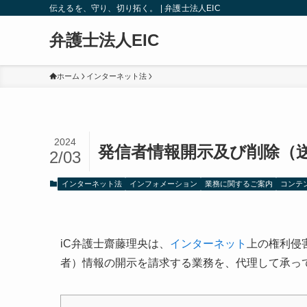
伝えるを、守り、切り拓く。 | 弁護士法人EIC
弁護士法人EIC
ホーム
インターネット法
2024
発信者情報開示及び削除（
2/03
インターネット法
インフォメーション
業務に関するご案内
コンテ
iC弁護士齋藤理央は、
インターネット
上の権利侵
者）情報の開示を請求する業務を、代理して承っ