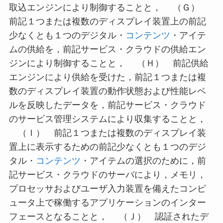
取込エンジンにより制御することと， （Ｇ）
前記１つまたは複数のディスプレイ装置上の前記
少なくとも１つのデジタル・
コンテンツ
・アイテ
ムの供給を，前記サービス・クラウドの供給エン
ジンにより制御することと， （Ｈ） 前記供給
エンジンにより供給を受けた，前記１つまたは複
数のディスプレイ装置の動作状態および性能レベ
ルを反映したデータを，前記サービス・クラウド
のサービス管理システムにより収集することと，
（Ｉ） 前記１つまたは複数のディスプレイ装
置上に表示するための前記少なくとも１つのデジ
タル・
コンテンツ
・アイテムの選択のために，前
記サービス・クラウドのサーバにより，メモリ，
プロセッサおよびユーザ入力装置を備えたコンピ
ュータ上で稼働するアプリケーションのインター
フェースとなることと， （Ｊ） 認証されたデ