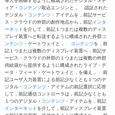
導入を制御するように構成されたデジタル・メデ
ィア・
コンテンツ
取込エンジンと， 認証された
デジタル・
コンテンツ
・アイテムを，前記サービ
ス・クラウドの外部の創作地点から，前記
インタ
ーネット
を介して，前記１つまたは複数のディス
プレイ装置へと転送するように構成された外部
コ
ンテンツ
・ゲートウェイと，
コンテンツ
を，前
記１つまたは複数のディスプレイ装置へ，前記サ
ービス・クラウドの外部の１つまたは複数の外部
供給源から提供するように構成されたライブ・デ
ータ・フィード・ゲートウェイと，を備え， 前
記ユーザ入力装置による前記少なくとも１つのデ
ジタル・
コンテンツ
・アイテムの前記選択に応答
して，前記通信コントローラは，前記少なくとも
１つのデジタル・
コンテンツ
・アイテムを，前記
インターネット
を介して，前記ディスプレイ装置