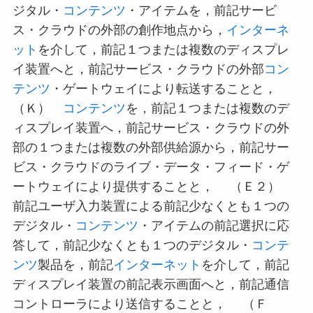
ジタル・
コンテンツ
・アイテムを，前記サービ
ス・クラウドの外部の創作地点から，
インターネ
ット
を介して，前記１つまたは複数のディスプレ
イ装置へと，前記サービス・クラウドの外部
コン
テンツ
・ゲートウェイにより転送することと，
（Ｋ）
コンテンツ
を，前記１つまたは複数のデ
ィスプレイ装置へ，前記サービス・クラウドの外
部の１つまたは複数の外部供給源から，前記サー
ビス・クラウドのライブ・データ・フィード・ゲ
ートウェイにより提供することと， （Ｅ２）
前記ユーザ入力装置による前記少なくとも１つの
デジタル・
コンテンツ
・アイテムの前記選択に応
答して，前記少なくとも１つのデジタル・
コンテ
ンツ
製品を，前記
インターネット
を介して，前記
ディスプレイ装置の前記表示画面へと，前記通信
コントローラにより送信することと， （Ｆ