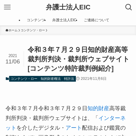
弁護士法人EIC
コンテンツ
弁護士法人EIC
ご連絡について
ホーム
コンテンツ・ロー
令和３年７月２９日知的財産高等
2021
裁判所判決・裁判所ウェブサイト
11/06
[コンテンツ特許裁判例紹介]
2021年11月6日
コンテンツ・ロー
知的財産権法
特許法
令和３年７月令和３年７月２９日
知的財産
高等裁
判所判決・裁判所ウェブサイトは、「
インターネ
ット
を介したデジタル・
アート
配信および鑑賞の