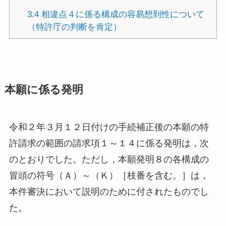
3.4
相違点４に係る構成の容易想到性について
（特許庁の判断を肯定）
本願に係る発明
令和２年３月１２日付けの手続補正後の本願の特
許請求の範囲の請求項１～１４に係る発明は，次
のとおりでした。ただし，本願発明８の各構成の
冒頭の符号（Ａ）～（Ｋ）［枝番を含む。］は，
本件審決において説明のために付されたものでし
た。