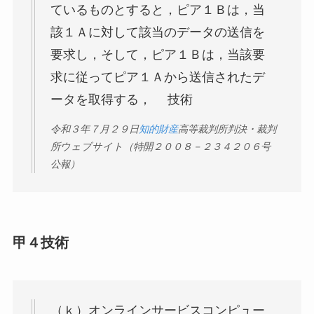
ているものとすると，ピア１Ｂは，当
該１Ａに対して該当のデータの送信を
要求し，そして，ピア１Ｂは，当該要
求に従ってピア１Ａから送信されたデ
ータを取得する， 技術
令和３年７月２９日
知的財産
高等裁判所判決・裁判
所ウェブサイト（特開２００８－２３４２０６号
公報）
甲４技術
（ｋ）オンラインサービスコンピュー