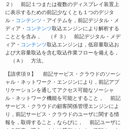
２） 前記１つまたは複数のディスプレイ装置上
に表示するための前記少なくとも１つのデジタ
ル・
コンテンツ
・アイテムを，前記デジタル・メ
ディア・
コンテンツ
取込エンジンにより解析する
こととを含み， （Ｆ３） 前記デジタル・メデ
ィア・
コンテンツ
取込エンジンは，低容量取込お
よび大容量取込を含む取込作業フローを備える，
（Ａ） 方法。
【請求項９】 前記サービス・クラウドのソーシ
ャル・ネットワーク・エンジンにより，前記アプ
リケーションを通してアクセス可能なソーシャ
ル・ネットワーク機能を可能とすること， 前記
サービス・クラウドの顧客関係管理エンジンによ
り，前記サービス・クラウドのユーザに関する情
報を，取得すること，ならびに， 前記ユーザに