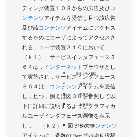
ティング装置１０８からの広告及び
コ
ンテンツ
アイテムを受信し且つ該広告
及び該
コンテンツ
アイテムにアクセス
するためにユーザによってアクセスさ
れる，ユーザ装置３１０において
（ｋ１） サービスインタフェース３
６４は，
インターネット
ブラウザとし
弁護士法人EIC
て実施され，サービスインタフェース
業務内容
３６４は，
コンテンツ
アイテムを受信
業務概要
し，且つ，例えば図３Ｂを参照して以
下に詳細に説明するようなグラフィカ
業務特徴
ルユーザインタフェース画像を表示
コンテンツロー
し， （ｋ２） 図３Ｂの
コンテンツ
情報企業法務
アイテムは，多数のユーザにより投稿
IT・WEB・デジタル法務