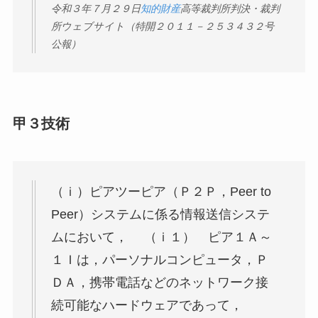
令和３年７月２９日
知的財産
高等裁判所判決・裁判
所ウェブサイト（特開２０１１－２５３４３２号
公報）
甲３技術
（ｉ）ピアツーピア（Ｐ２Ｐ，Peer to
Peer）システムに係る情報送信システ
ムにおいて， （ｉ１） ピア１Ａ～
１Ｉは，パーソナルコンピュータ，Ｐ
ＤＡ，携帯電話などのネットワーク接
続可能なハードウェアであって，