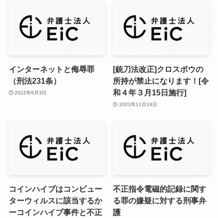
インターネットと侮辱罪
[銃刀法改正]クロスボウの
（刑法231条）
所持が禁止になります！[令
和４年３月15日施行]
2022年6月3日
2021年11月18日
コインハイブはコンピュー
不正指令電磁的記録に関す
ターウィルスに該当するか
る罪の嫌疑に対する刑事弁
ーコインハイブ事件と不正
護