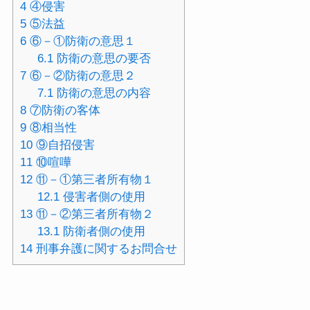
4
④侵害
5
⑤法益
6
⑥－①防衛の意思１
6.1
防衛の意思の要否
7
⑥－②防衛の意思２
7.1
防衛の意思の内容
8
⑦防衛の客体
9
⑧相当性
10
⑨自招侵害
11
⑩喧嘩
12
⑪－①第三者所有物１
12.1
侵害者側の使用
13
⑪－②第三者所有物２
13.1
防衛者側の使用
14
刑事弁護に関するお問合せ