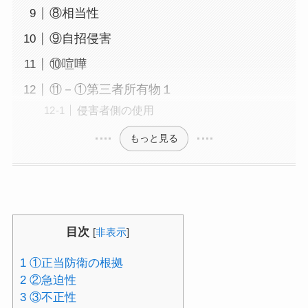
⑧相当性
⑨自招侵害
⑩喧嘩
⑪－①第三者所有物１
侵害者側の使用
もっと見る
目次
[
非表示
]
1
①正当防衛の根拠
2
②急迫性
3
③不正性