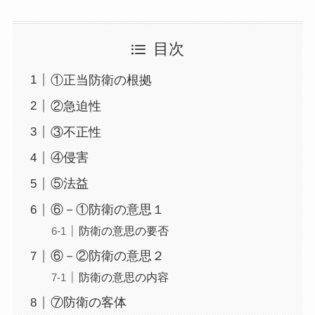
目次
①正当防衛の根拠
②急迫性
③不正性
④侵害
⑤法益
⑥－①防衛の意思１
防衛の意思の要否
⑥－②防衛の意思２
防衛の意思の内容
⑦防衛の客体