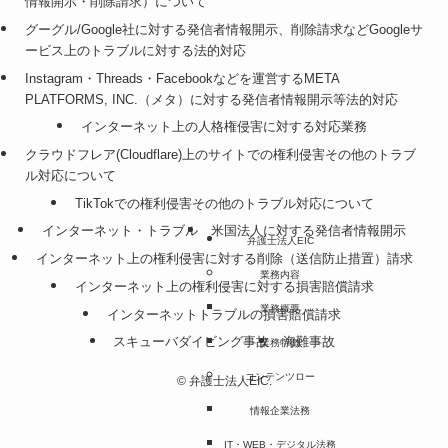
情報開示・削除請求）について
グーグル/Google社に対する発信者情報開示、削除請求などGoogleサ
ービス上のトラブルに対する法的対応
Instagram・Threads・Facebookなどを運営するMETA
PLATFORMS, INC.（メタ）に対する発信者情報開示等法的対応
インターネット上の人格権侵害に対する対応業務
クラウドフレア(Cloudflare)上のサイトでの権利侵害その他のトラブ
ル対応について
TikTokでの権利侵害その他のトラブル対応について
インターネット・トラブル
米国法人に対する発信者情報開示
弁護士法人EIC
インターネット上の権利侵害に対する削除（送信防止措置）請求
業務内容
インターネット上の権利侵害に対する損害賠償請求
業務概要
インターネットトラブルの損害賠償請求
スキューバダイビング事故
海難事故
業務特徴
コンテンツロー
©
弁護士法人EIC.
情報企業法務
IT・WEB・デジタル法務