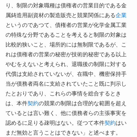
り、制限の対象職種は債権者の営業目的である金
属鋳造用副資材の製造販売と競業関係にある
企業
というのであつて、債権者の営業が化学金属工業
の特殊な分野であることを考えると制限の対象は
比較的狭いこと、場所的には無制限であるが、こ
れは債権者の営業の秘密が技術的秘密である以上
やむをえないと考えられ、退職後の制限に対する
代償は支給されていないが、在職中、機密保持手
当が債務者両名に支給されていたこと既に判示し
たとおりであり、これらの事情を総合するとき
は、本件
契約
の競業の制限は合理的な範囲を超え
ているとは言い難く、他に債務者らの主張事実を
認めるに足りる疎明はない。従つて本件
契約
はい
まだ無効と言うことはできない」と述べます。