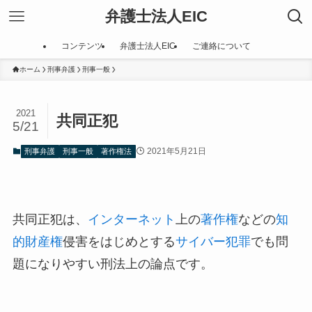
弁護士法人EIC
コンテンツ
弁護士法人EIC
ご連絡について
ホーム
刑事弁護
刑事一般
2021
共同正犯
5/21
2021年5月21日
刑事弁護
刑事一般
著作権法
共同正犯は、
インターネット
上の
著作権
などの
知
的財産権
侵害をはじめとする
サイバー犯罪
でも問
題になりやすい刑法上の論点です。