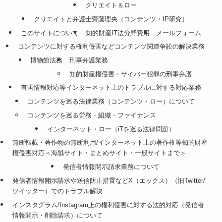
クリエイト＆ロー
クリエイトと弁護士齋藤理央（コンテンツ・IP研究）
このサイトについて
知的財産IT法分野費用
メールフォーム
コンテンツに対する権利侵害などコンテンツ関連争訟の解決業務
博物館法務
刑事弁護業務
知的財産権侵害・サイバー犯罪の刑事弁護
有害情報対応等インターネット上のトラブルに対する対応業務
コンテンツを巡る法律業務（コンテンツ・ロー）について
コンテンツを巡る労務・組織・ファイナンス
インターネット・ロー（iTを巡る法律問題）
無断転載・著作物の無断利用/インターネット上の著作権等知的財産
権侵害対応＜海賊サイト・まとめサイト・一般サイトまで＞
発信者情報開示請求業務について
発信者情報開示請求や送信防止措置などX（エックス）（旧Twitter/
ツイッター）でのトラブル解決
インスタグラム/Instagram上の権利侵害に対する法的対応（発信者
情報開示・削除請求）について