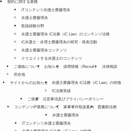
契約に関する業務
iTコンテンツ弁護士齋藤理央
弁護士齋藤理央
取扱経験分野
弁護士齋藤理央 iC法務（iC Law）のコンテンツ法務
iC弁護士・弁理士齋藤理央の研究・発表活動
弁護士齋藤理央コンテンツ
クリエイトする弁護士のコンテンツ
ご連絡について
お知らせ
採用情報（Recruit）
法律相談
所在地
サイトからのお知らせ
弁護士齋藤理央 iC法務（iC Law）の特徴
IC法務実績
ご挨拶
注意事項及びプライバシーポリシー
コンテンツiP業務について
家事事件取扱案内
図書館法務
弁護士齋藤理央
iTコンテンツ弁護士齋藤理央