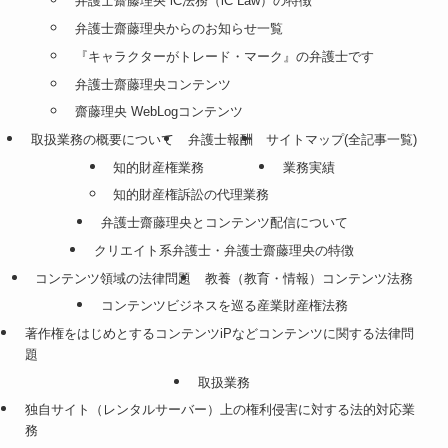
弁護士齋藤理央 iC法務（iC Law）の特徴
弁護士齋藤理央からのお知らせ一覧
『キャラクターがトレード・マーク』の弁護士です
弁護士齋藤理央コンテンツ
齋藤理央 WebLogコンテンツ
取扱業務の概要について
弁護士報酬
サイトマップ(全記事一覧)
知的財産権業務
業務実績
知的財産権訴訟の代理業務
弁護士齋藤理央とコンテンツ配信について
クリエイト系弁護士・弁護士齋藤理央の特徴
コンテンツ領域の法律問題
教養（教育・情報）コンテンツ法務
コンテンツビジネスを巡る産業財産権法務
著作権をはじめとするコンテンツiPなどコンテンツに関する法律問
題
取扱業務
独自サイト（レンタルサーバー）上の権利侵害に対する法的対応業
務