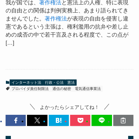
我が国では、
著作権法
と憲法上の人権、特に表現
の自由との関係は判例実務上、あまり語られてき
ませんでした。
著作権法
が表現の自由を侵害し違
憲であるという主張は、権利濫用の抗弁や差し止
めの成否の中で若干言及される程度で、この点が
[…]
インターネット法
行政・公法
憲法
プロバイダ責任制限法
通信の秘密
電気通信事業法
よかったらシェアしてね！