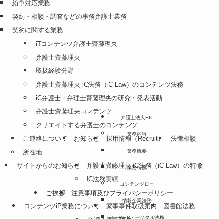
紛争対応業務
契約・相談・調査などの事務弁護士業務
契約に関する業務
iTコンテンツ弁護士齋藤理央
弁護士齋藤理央
取扱経験分野
弁護士齋藤理央 iC法務（iC Law）のコンテンツ法務
iC弁護士・弁理士齋藤理央の研究・発表活動
弁護士齋藤理央コンテンツ
弁護士法人EIC
クリエイトする弁護士のコンテンツ
業務内容
ご連絡について
お知らせ
採用情報（Recruit）
法律相談
業務概要
所在地
サイトからのお知らせ
弁護士齋藤理央 iC法務（iC Law）の特徴
業務特徴
IC法務実績
コンテンツロー
ご挨拶
注意事項及びプライバシーポリシー
情報企業法務
コンテンツiP業務について
家事事件取扱案内
図書館法務
IT・WEB・デジタル法務