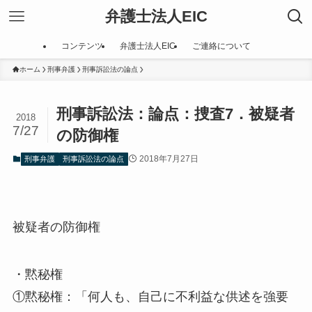
弁護士法人EIC
コンテンツ
弁護士法人EIC
ご連絡について
ホーム
刑事弁護
刑事訴訟法の論点
刑事訴訟法：論点：捜査7．被疑者
2018
7/27
の防御権
2018年7月27日
刑事弁護
刑事訴訟法の論点
被疑者の防御権
・黙秘権
①黙秘権：「何人も、自己に不利益な供述を強要