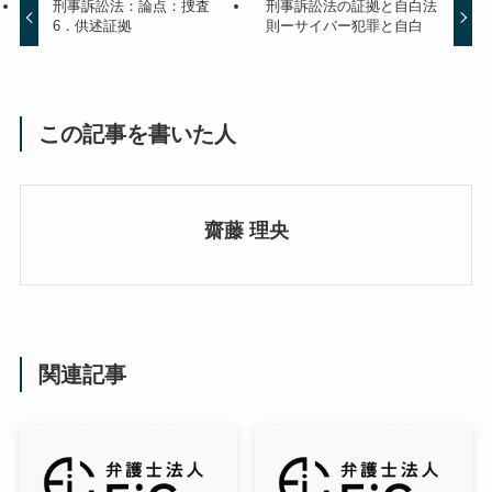
刑事訴訟法：論点：捜査
刑事訴訟法の証拠と自白法
6．供述証拠
則ーサイバー犯罪と自白
この記事を書いた人
齋藤 理央
関連記事