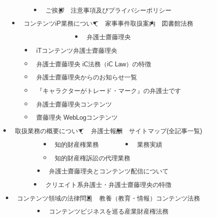
ご挨拶
注意事項及びプライバシーポリシー
コンテンツiP業務について
家事事件取扱案内
図書館法務
弁護士齋藤理央
iTコンテンツ弁護士齋藤理央
弁護士齋藤理央 iC法務（iC Law）の特徴
弁護士齋藤理央からのお知らせ一覧
『キャラクターがトレード・マーク』の弁護士です
弁護士齋藤理央コンテンツ
齋藤理央 WebLogコンテンツ
取扱業務の概要について
弁護士報酬
サイトマップ(全記事一覧)
知的財産権業務
業務実績
知的財産権訴訟の代理業務
弁護士齋藤理央とコンテンツ配信について
クリエイト系弁護士・弁護士齋藤理央の特徴
コンテンツ領域の法律問題
教養（教育・情報）コンテンツ法務
コンテンツビジネスを巡る産業財産権法務