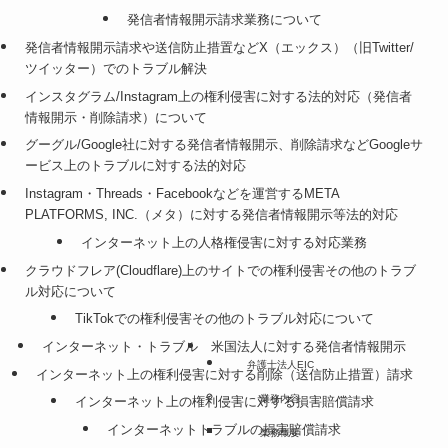
発信者情報開示請求業務について
発信者情報開示請求や送信防止措置などX（エックス）（旧Twitter/
ツイッター）でのトラブル解決
インスタグラム/Instagram上の権利侵害に対する法的対応（発信者
情報開示・削除請求）について
グーグル/Google社に対する発信者情報開示、削除請求などGoogleサ
ービス上のトラブルに対する法的対応
Instagram・Threads・Facebookなどを運営するMETA
PLATFORMS, INC.（メタ）に対する発信者情報開示等法的対応
インターネット上の人格権侵害に対する対応業務
クラウドフレア(Cloudflare)上のサイトでの権利侵害その他のトラブ
ル対応について
TikTokでの権利侵害その他のトラブル対応について
インターネット・トラブル
米国法人に対する発信者情報開示
弁護士法人EIC
インターネット上の権利侵害に対する削除（送信防止措置）請求
業務内容
インターネット上の権利侵害に対する損害賠償請求
インターネットトラブルの損害賠償請求
業務概要