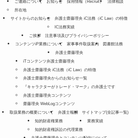
ご連絡について
お知らせ
採用情報（Recruit）
法律相談
所在地
サイトからのお知らせ
弁護士齋藤理央 iC法務（iC Law）の特徴
IC法務実績
ご挨拶
注意事項及びプライバシーポリシー
コンテンツiP業務について
家事事件取扱案内
図書館法務
弁護士齋藤理央
iTコンテンツ弁護士齋藤理央
弁護士齋藤理央 iC法務（iC Law）の特徴
弁護士齋藤理央からのお知らせ一覧
『キャラクターがトレード・マーク』の弁護士です
弁護士齋藤理央コンテンツ
齋藤理央 WebLogコンテンツ
取扱業務の概要について
弁護士報酬
サイトマップ(全記事一覧)
知的財産権業務
業務実績
知的財産権訴訟の代理業務
弁護士齋藤理央とコンテンツ配信について