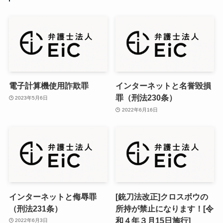
電子計算機使用詐欺罪
インターネットと名誉毀損
罪（刑法230条）
2023年5月6日
2022年6月16日
インターネットと侮辱罪
[銃刀法改正]クロスボウの
（刑法231条）
所持が禁止になります！[令
和４年３月15日施行]
2022年6月3日