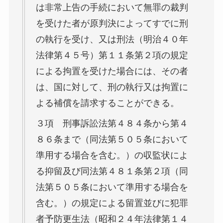
は非常上告の手続において無罪の裁判
を受けた者が原判決によってすでに刑
の執行を受け、又は刑法（明治４０年
法律第４５号）第１１条第２項の規定
による拘置を受けた場合には、その者
は、国に対して、刑の執行又は拘置に
よる補償を請求することができる。
３項 刑事訴訟法第４８４条から第４
８６条まで（同法第５０５条において
準用する場合を含む。）の収監状によ
る抑留及び同法第４８１条第２項（同
法第５０５条において準用する場合を
含む。）の規定による留置並びに犯罪
者予防更生法（昭和２４年法律第１４