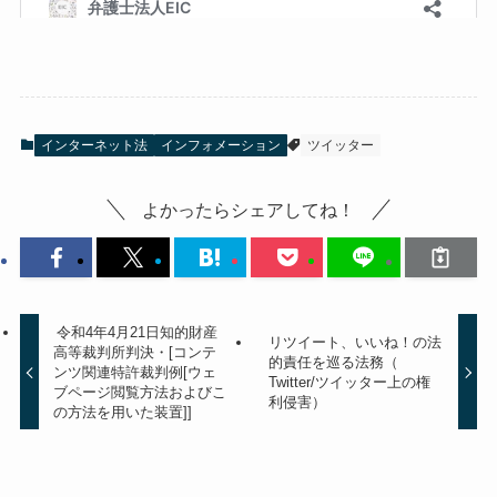
インターネット法
インフォメーション
ツイッター
よかったらシェアしてね！
令和4年4月21日知的財産
リツイート、いいね！の法
高等裁判所判決・[コンテ
的責任を巡る法務（
ンツ関連特許裁判例[ウェ
Twitter/ツイッター上の権
ブページ閲覧方法およびこ
利侵害）
の方法を用いた装置]]