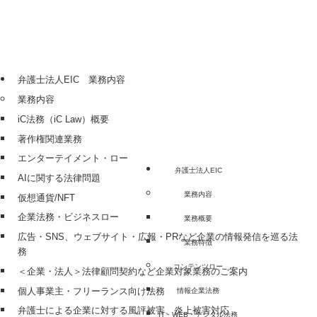
弁護士法人EIC 業務内容
業務内容
iC法務（iC Law）概要
著作権関連業務
エンターテイメント・ロー
弁護士法人EIC
AIに関する法律問題
業務内容
仮想通貨/NFT
企業法務・ビジネスロー
業務概要
広告・SNS、ウェブサイト・広報・PRなど企業の情報発信を巡る法
業務特徴
務
コンテンツロー
＜企業・法人＞法律顧問契約など企業対象業務のご案内
個人事業主・フリーランス向け法務
情報企業法務
弁護士による企業に対する風評被害、炎上被害対応
IT・WEB・デジタル法務