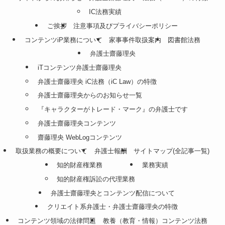
IC法務実績
ご挨拶
注意事項及びプライバシーポリシー
コンテンツiP業務について
家事事件取扱案内
図書館法務
弁護士齋藤理央
iTコンテンツ弁護士齋藤理央
弁護士齋藤理央 iC法務（iC Law）の特徴
弁護士齋藤理央からのお知らせ一覧
『キャラクターがトレード・マーク』の弁護士です
弁護士齋藤理央コンテンツ
齋藤理央 WebLogコンテンツ
取扱業務の概要について
弁護士報酬
サイトマップ(全記事一覧)
知的財産権業務
業務実績
知的財産権訴訟の代理業務
弁護士齋藤理央とコンテンツ配信について
クリエイト系弁護士・弁護士齋藤理央の特徴
コンテンツ領域の法律問題
教養（教育・情報）コンテンツ法務