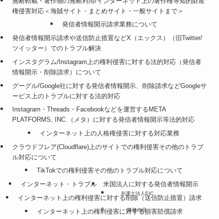
無断転載・著作物の無断利用/インターネット上の著作権等知的財産
権侵害対応＜海賊サイト・まとめサイト・一般サイトまで＞
発信者情報開示請求業務について
発信者情報開示請求や送信防止措置などX（エックス）（旧Twitter/
ツイッター）でのトラブル解決
インスタグラム/Instagram上の権利侵害に対する法的対応（発信者
情報開示・削除請求）について
グーグル/Google社に対する発信者情報開示、削除請求などGoogleサ
ービス上のトラブルに対する法的対応
Instagram・Threads・Facebookなどを運営するMETA
PLATFORMS, INC.（メタ）に対する発信者情報開示等法的対応
インターネット上の人格権侵害に対する対応業務
クラウドフレア(Cloudflare)上のサイトでの権利侵害その他のトラブ
ル対応について
TikTokでの権利侵害その他のトラブル対応について
インターネット・トラブル
米国法人に対する発信者情報開示
弁護士法人EIC
インターネット上の権利侵害に対する削除（送信防止措置）請求
業務内容
インターネット上の権利侵害に対する損害賠償請求