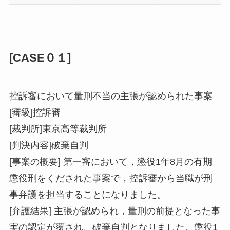
[CASE０１]
控訴審において量刑不当の主張が認められた事案
[審級]控訴審
[裁判所]東京高等裁判所
[判決内容]破棄自判
[事案の概要] 第一審において，懲役1年8月の有期
懲役刑をくだされた事案で，控訴審から当職が刑
事弁護を担当することになりました。
[弁護結果] 主張が認められ，量刑の前提となった事
実の認定が覆され、破棄自判となりました。懲役1