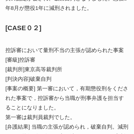
年8月が懲役1年に減刑されました。
[CASE０２]
控訴審において量刑不当の主張が認められた事案
[審級]控訴審
[裁判所]東京高等裁判所
[判決内容]破棄自判
[事案の概要] 第一審において，有期懲役刑をくださ
れた事案で，控訴審から当職が刑事弁護を担当す
ることになりました。
第一審は裁判員裁判でした。
[弁護結果] 当職の主張が認められ，破棄自判。減刑