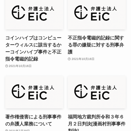
コインハイブはコンピュー
不正指令電磁的記録に関す
ターウィルスに該当するか
る罪の嫌疑に対する刑事弁
ーコインハイブ事件と不正
護
指令電磁的記録
2021年10月16日
2021年10月16日
著作権侵害による刑事事件
福岡地方裁判所令和３年６
の弁護人業務について
月２日判決[漫画村刑事事件
判決]
2021年7月29日