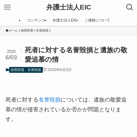
弁護士法人EIC
コンテンツ
弁護士法人EIC
ご連絡について
ホーム
損害賠償
名誉毀損
死者に対する名誉毀損と遺族の敬
2020
6/03
愛追慕の情
2020年6月3日
損害賠償
名誉毀損
死者に対する
名誉毀損
については、遺族の敬愛追
慕の情が侵害されているか否かが問題となりま
す。