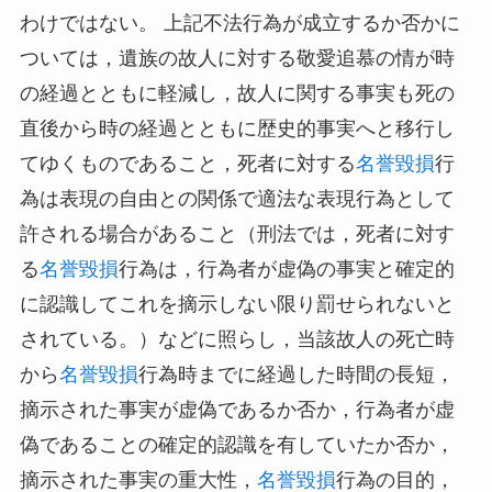
わけではない。 上記不法行為が成立するか否かに
ついては，遺族の故人に対する敬愛追慕の情が時
の経過とともに軽減し，故人に関する事実も死の
直後から時の経過とともに歴史的事実へと移行し
てゆくものであること，死者に対する
名誉毀損
行
為は表現の自由との関係で適法な表現行為として
許される場合があること（刑法では，死者に対す
る
名誉毀損
行為は，行為者が虚偽の事実と確定的
に認識してこれを摘示しない限り罰せられないと
されている。）などに照らし，当該故人の死亡時
から
名誉毀損
行為時までに経過した時間の長短，
摘示された事実が虚偽であるか否か，行為者が虚
偽であることの確定的認識を有していたか否か，
摘示された事実の重大性，
名誉毀損
行為の目的，