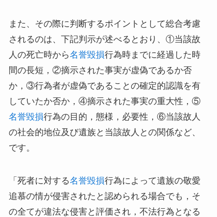
また、その際に判断するポイントとして総合考慮
されるのは、下記判示が述べるとおり、①当該故
人の死亡時から
名誉毀損
行為時までに経過した時
間の長短，②摘示された事実が虚偽であるか否
か，③行為者が虚偽であることの確定的認識を有
していたか否か，④摘示された事実の重大性，⑤
名誉毀損
行為の目的，態様，必要性，⑥当該故人
の社会的地位及び遺族と当該故人との関係など、
です。
「死者に対する
名誉毀損
行為によって遺族の敬愛
追慕の情が侵害されたと認められる場合でも，そ
の全てが違法な侵害と評価され，不法行為となる