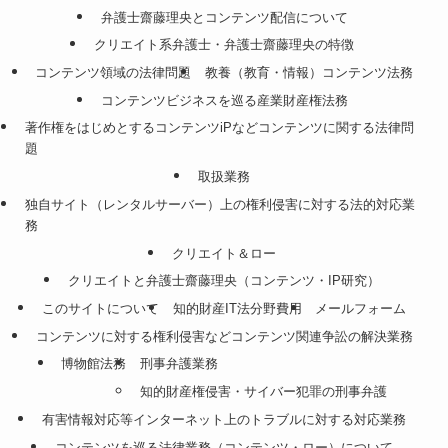
弁護士齋藤理央とコンテンツ配信について
クリエイト系弁護士・弁護士齋藤理央の特徴
コンテンツ領域の法律問題
教養（教育・情報）コンテンツ法務
コンテンツビジネスを巡る産業財産権法務
著作権をはじめとするコンテンツiPなどコンテンツに関する法律問
題
取扱業務
独自サイト（レンタルサーバー）上の権利侵害に対する法的対応業
務
クリエイト＆ロー
クリエイトと弁護士齋藤理央（コンテンツ・IP研究）
このサイトについて
知的財産IT法分野費用
メールフォーム
コンテンツに対する権利侵害などコンテンツ関連争訟の解決業務
博物館法務
刑事弁護業務
知的財産権侵害・サイバー犯罪の刑事弁護
有害情報対応等インターネット上のトラブルに対する対応業務
コンテンツを巡る法律業務（コンテンツ・ロー）について