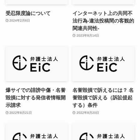
受忍限度論について
インターネット上の共同不
法行為-違法投稿間の客観的
2024年2月6日
関連共同性-
2023年8月14日
爆サイでの誹謗中傷・名誉
名誉毀損で訴えるには？ 名
毀損に対する発信者情報開
誉毀損で訴える（訴訟提起
示請求
する）条件
2022年8月21日
2022年8月20日