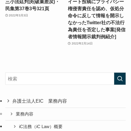
三小法廷判決(破棄差戻)・
イート投稿にプライバシー
民集第37巻3号321頁
権侵害責任を認め、仮処分
命令に反して情報を開示し
2022年3月3日
なかったTwitter社の不法行
為責任を否定した事案[発信
者情報開示裁判例紹介]
2022年2月14日
弁護士法人EIC 業務内容
業務内容
iC法務（iC Law）概要