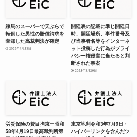
練馬のスーパーで天ぷらで
開廷表の記載に準じ開廷日
転倒した男性の賠償請求を
時、開廷場所、事件番号及
棄却した高裁判決が確定
び当事者名等をインターネ
ット投稿した行為がプライ
2022年4月23日
バシー権侵害に当たると判
断された事案
2022年3月26日
労災保険の費目拘束ー昭和
東京地判令和3年7月9日・
58年4月19日最高裁判所第
ハイパーリンクを含んだツ