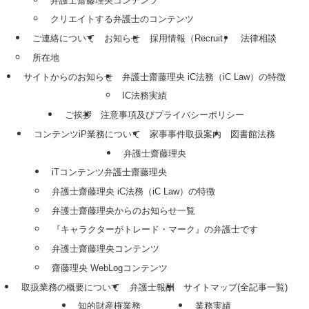
弁護士齋藤理央コンテンツ
クリエイトする弁護士のコンテンツ
ご連絡について
お知らせ
採用情報（Recruit）
法律相談
所在地
サイトからのお知らせ
弁護士齋藤理央 iC法務（iC Law）の特徴
IC法務実績
ご挨拶
注意事項及びプライバシーポリシー
コンテンツiP業務について
家事事件取扱案内
図書館法務
弁護士齋藤理央
iTコンテンツ弁護士齋藤理央
弁護士齋藤理央 iC法務（iC Law）の特徴
弁護士齋藤理央からのお知らせ一覧
『キャラクターがトレード・マーク』の弁護士です
弁護士齋藤理央コンテンツ
齋藤理央 WebLogコンテンツ
取扱業務の概要について
弁護士報酬
サイトマップ(全記事一覧)
知的財産権業務
業務実績