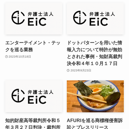
エンターテイメント・テッ
ドットパターンを用いた情
クを巡る業務
報入力について特許が無効
とされた事例・知財高裁判
2023年10月18日
決令和４年１０月１７日
2023年9月23日
知的財産高等裁判所令和５
AFURIを巡る商標権侵害訴
年３月２７日判決・裁判所
訟とプレスリリース