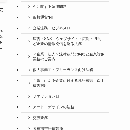
AIに関する法律問題
の
仮想通貨/NFT
は、
企業法務・ビジネスロー
れ
捜
広告・SNS、ウェブサイト・広報・PRな
放
ど企業の情報発信を巡る法務
こ
＜企業・法人＞法律顧問契約など企業対象
業務のご案内
個人事業主・フリーランス向け法務
弁護士による企業に対する風評被害、炎上
被害対応
ファッションロー
アート・デザインの法務
交渉業務
各種損害賠償業務