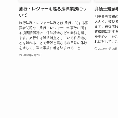
旅行・レジャーを巡る法律業務につ
弁護士齋藤
いて
刑事弁護業務の
大きく、被疑
旅行法務・レジャー法務とは 旅行に関する消
ます。被疑者
費者問題や、旅行・レジャー中の事故に関す
査機関に対す
る損害賠償請求、保険請求などの業務を指し
を中心とした
ます。旅行中は通常拠点としている住所地な
れに対して、起
どを離れることで普段と異なる非日常の体験
を通して、重大事故に巻き込まれること...
2018年7月26日
2018年7月28日