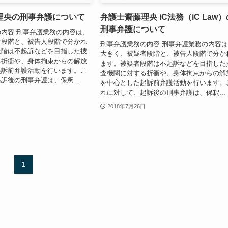
理央の刑事弁護について
弁護士齋藤理央 iC法務（iC Law）
刑事弁護について
内容 刑事弁護業務の内容は、
者段階と、被告人段階で分かれ
刑事弁護業務の内容 刑事弁護業務の内容
段階は不起訴などを目指した捜
大きく、被疑者段階と、被告人段階で分か
る折衝や、身体拘束からの解放
ます。被疑者段階は不起訴などを目指した
起訴前弁護活動を行います。こ
査機関に対する折衝や、身体拘束からの解
訴後の刑事弁護は、保釈...
を中心とした起訴前弁護活動を行います。
れに対して、起訴後の刑事弁護は、保釈...
2018年7月26日
1