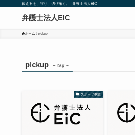
伝えるを、守り、切り拓く。 | 弁護士法人EIC
弁護士法人EIC
ホーム
pickup
pickup
– tag –
スポーツ事故