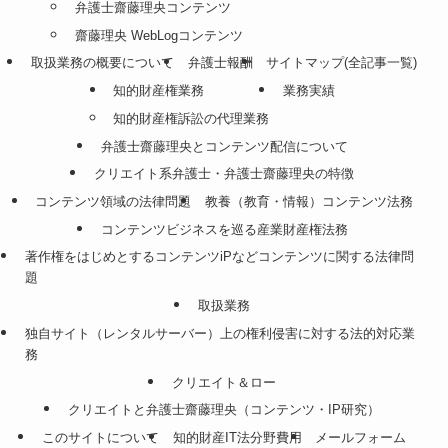
弁護士齋藤理央コンテンツ
齋藤理央 WebLogコンテンツ
取扱業務の概要について
弁護士報酬
サイトマップ(全記事一覧)
知的財産権業務
業務実績
知的財産権訴訟の代理業務
弁護士齋藤理央とコンテンツ配信について
クリエイト系弁護士・弁護士齋藤理央の特徴
コンテンツ領域の法律問題
教養（教育・情報）コンテンツ法務
コンテンツビジネスを巡る産業財産権法務
著作権をはじめとするコンテンツiPなどコンテンツに関する法律問
題
取扱業務
独自サイト（レンタルサーバー）上の権利侵害に対する法的対応業
務
クリエイト＆ロー
クリエイトと弁護士齋藤理央（コンテンツ・IP研究）
このサイトについて
知的財産IT法分野費用
メールフォーム