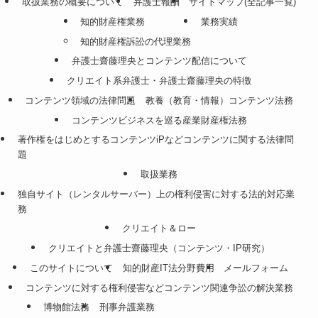
取扱業務の概要について
弁護士報酬
サイトマップ(全記事一覧)
知的財産権業務
業務実績
知的財産権訴訟の代理業務
弁護士齋藤理央とコンテンツ配信について
クリエイト系弁護士・弁護士齋藤理央の特徴
コンテンツ領域の法律問題
教養（教育・情報）コンテンツ法務
コンテンツビジネスを巡る産業財産権法務
著作権をはじめとするコンテンツiPなどコンテンツに関する法律問
題
取扱業務
独自サイト（レンタルサーバー）上の権利侵害に対する法的対応業
務
クリエイト＆ロー
クリエイトと弁護士齋藤理央（コンテンツ・IP研究）
このサイトについて
知的財産IT法分野費用
メールフォーム
コンテンツに対する権利侵害などコンテンツ関連争訟の解決業務
博物館法務
刑事弁護業務