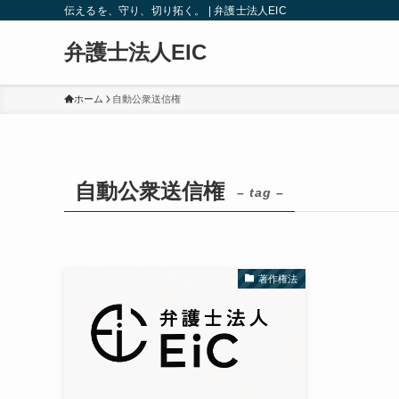
伝えるを、守り、切り拓く。 | 弁護士法人EIC
弁護士法人EIC
ホーム
自動公衆送信権
自動公衆送信権
– tag –
著作権法