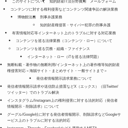
このサイトについて
知的財産IT法分野費用
メールフォーム
コンテンツに対する権利侵害などコンテンツ関連争訟の解決業務
博物館法務
刑事弁護業務
知的財産権侵害・サイバー犯罪の刑事弁護
有害情報対応等インターネット上のトラブルに対する対応業務
コンテンツを巡る法律業務（コンテンツ・ロー）について
コンテンツを巡る労務・組織・ファイナンス
インターネット・ロー（iTを巡る法律問題）
無断転載・著作物の無断利用/インターネット上の著作権等知的財産
権侵害対応＜海賊サイト・まとめサイト・一般サイトまで＞
発信者情報開示請求業務について
発信者情報開示請求や送信防止措置などX（エックス）（旧Twitter/
ツイッター）でのトラブル解決
インスタグラム/Instagram上の権利侵害に対する法的対応（発信者
情報開示・削除請求）について
グーグル/Google社に対する発信者情報開示、削除請求などGoogleサ
ービス上のトラブルに対する法的対応