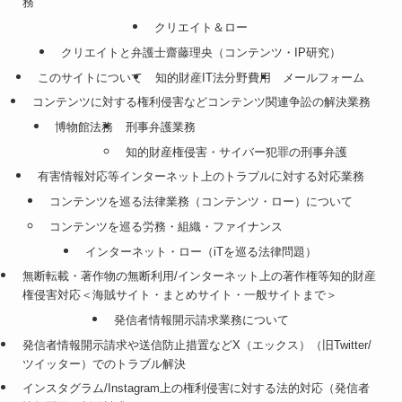
務
クリエイト＆ロー
クリエイトと弁護士齋藤理央（コンテンツ・IP研究）
このサイトについて
知的財産IT法分野費用
メールフォーム
コンテンツに対する権利侵害などコンテンツ関連争訟の解決業務
博物館法務
刑事弁護業務
知的財産権侵害・サイバー犯罪の刑事弁護
有害情報対応等インターネット上のトラブルに対する対応業務
コンテンツを巡る法律業務（コンテンツ・ロー）について
コンテンツを巡る労務・組織・ファイナンス
インターネット・ロー（iTを巡る法律問題）
無断転載・著作物の無断利用/インターネット上の著作権等知的財産
権侵害対応＜海賊サイト・まとめサイト・一般サイトまで＞
発信者情報開示請求業務について
発信者情報開示請求や送信防止措置などX（エックス）（旧Twitter/
ツイッター）でのトラブル解決
インスタグラム/Instagram上の権利侵害に対する法的対応（発信者