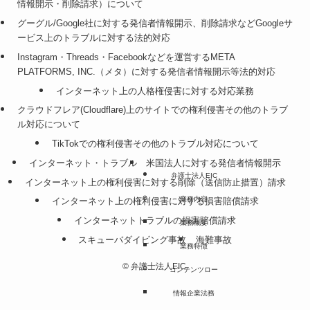
情報開示・削除請求）について
グーグル/Google社に対する発信者情報開示、削除請求などGoogleサ
ービス上のトラブルに対する法的対応
Instagram・Threads・Facebookなどを運営するMETA
PLATFORMS, INC.（メタ）に対する発信者情報開示等法的対応
インターネット上の人格権侵害に対する対応業務
クラウドフレア(Cloudflare)上のサイトでの権利侵害その他のトラブ
ル対応について
TikTokでの権利侵害その他のトラブル対応について
インターネット・トラブル
米国法人に対する発信者情報開示
弁護士法人EIC
インターネット上の権利侵害に対する削除（送信防止措置）請求
業務内容
インターネット上の権利侵害に対する損害賠償請求
インターネットトラブルの損害賠償請求
業務概要
スキューバダイビング事故
海難事故
業務特徴
©
弁護士法人EIC.
コンテンツロー
情報企業法務