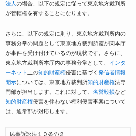
法人
の場合、以下の規定に従って東京地方裁判所
が管轄権を有することになります。
さらに、以下の規定に則り、東京地方裁判所内の
事務分掌の問題として東京地方裁判所霞が関本庁
が事件を受け付けているのが現状です。さらに、
東京地方裁判所本庁内の事務分掌として、
インタ
ーネット
上の
知的財産権
侵害に基づく
発信者情報
開示
については、東京地方裁判所
知的財産権
法専
門部が担当します。これに対して、
名誉毀損
など
知的財産権
侵害を伴わない権利侵害事案について
は、通常部が対応します。
民事訴訟法１０条の２