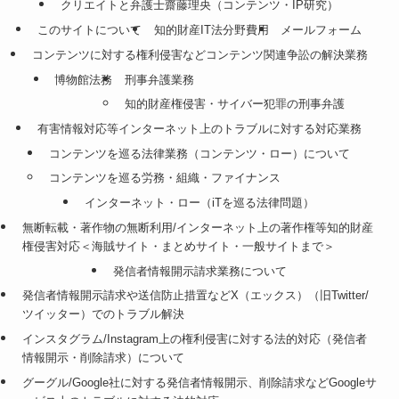
クリエイトと弁護士齋藤理央（コンテンツ・IP研究）
このサイトについて
知的財産IT法分野費用
メールフォーム
コンテンツに対する権利侵害などコンテンツ関連争訟の解決業務
博物館法務
刑事弁護業務
知的財産権侵害・サイバー犯罪の刑事弁護
有害情報対応等インターネット上のトラブルに対する対応業務
コンテンツを巡る法律業務（コンテンツ・ロー）について
コンテンツを巡る労務・組織・ファイナンス
インターネット・ロー（iTを巡る法律問題）
無断転載・著作物の無断利用/インターネット上の著作権等知的財産
権侵害対応＜海賊サイト・まとめサイト・一般サイトまで＞
発信者情報開示請求業務について
発信者情報開示請求や送信防止措置などX（エックス）（旧Twitter/
ツイッター）でのトラブル解決
インスタグラム/Instagram上の権利侵害に対する法的対応（発信者
情報開示・削除請求）について
グーグル/Google社に対する発信者情報開示、削除請求などGoogleサ