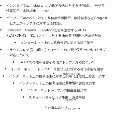
インスタグラム/Instagram上の権利侵害に対する法的対応（発信者
情報開示・削除請求）について
グーグル/Google社に対する発信者情報開示、削除請求などGoogleサ
ービス上のトラブルに対する法的対応
Instagram・Threads・Facebookなどを運営するMETA
PLATFORMS, INC.（メタ）に対する発信者情報開示等法的対応
インターネット上の人格権侵害に対する対応業務
クラウドフレア(Cloudflare)上のサイトでの権利侵害その他のトラブ
ル対応について
TikTokでの権利侵害その他のトラブル対応について
インターネット・トラブル
米国法人に対する発信者情報開示
弁護士法人EIC
インターネット上の権利侵害に対する削除（送信防止措置）請求
業務内容
インターネット上の権利侵害に対する損害賠償請求
インターネットトラブルの損害賠償請求
業務概要
スキューバダイビング事故
海難事故
業務特徴
©
弁護士法人EIC.
コンテンツロー