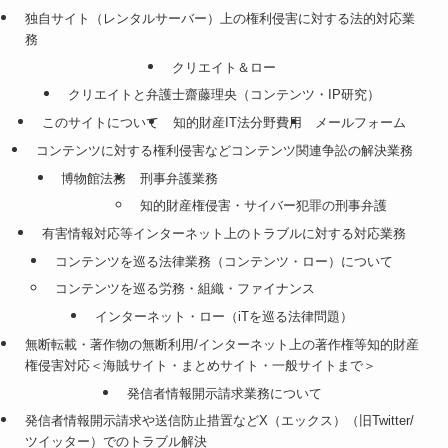
独自サイト（レンタルサーバー）上の権利侵害に対する法的対応業
務
クリエイト＆ロー
クリエイトと弁護士齋藤理央（コンテンツ・IP研究）
このサイトについて
知的財産IT法分野費用
メールフォーム
コンテンツに対する権利侵害などコンテンツ関連争訟の解決業務
博物館法務
刑事弁護業務
知的財産権侵害・サイバー犯罪の刑事弁護
有害情報対応等インターネット上のトラブルに対する対応業務
コンテンツを巡る法律業務（コンテンツ・ロー）について
コンテンツを巡る労務・組織・ファイナンス
インターネット・ロー（iTを巡る法律問題）
無断転載・著作物の無断利用/インターネット上の著作権等知的財産
権侵害対応＜海賊サイト・まとめサイト・一般サイトまで＞
発信者情報開示請求業務について
発信者情報開示請求や送信防止措置などX（エックス）（旧Twitter/
ツイッター）でのトラブル解決