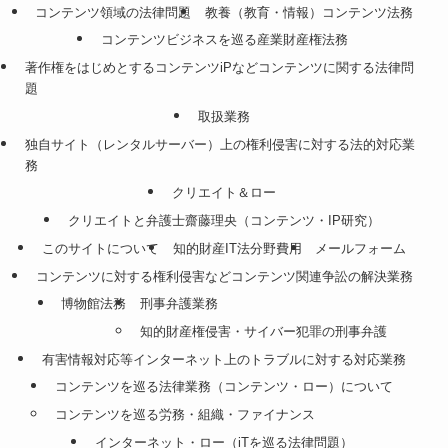
コンテンツ領域の法律問題
教養（教育・情報）コンテンツ法務
コンテンツビジネスを巡る産業財産権法務
著作権をはじめとするコンテンツiPなどコンテンツに関する法律問
題
取扱業務
独自サイト（レンタルサーバー）上の権利侵害に対する法的対応業
務
クリエイト＆ロー
クリエイトと弁護士齋藤理央（コンテンツ・IP研究）
このサイトについて
知的財産IT法分野費用
メールフォーム
コンテンツに対する権利侵害などコンテンツ関連争訟の解決業務
博物館法務
刑事弁護業務
知的財産権侵害・サイバー犯罪の刑事弁護
有害情報対応等インターネット上のトラブルに対する対応業務
コンテンツを巡る法律業務（コンテンツ・ロー）について
コンテンツを巡る労務・組織・ファイナンス
インターネット・ロー（iTを巡る法律問題）