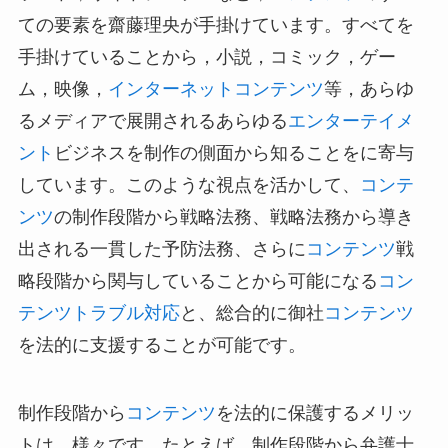
ての要素を齋藤理央が手掛けています。すべてを
手掛けていることから，小説，コミック，ゲー
ム，映像，
インターネット
コンテンツ
等，あらゆ
るメディアで展開されるあらゆる
エンターテイメ
ント
ビジネスを制作の側面から知ることをに寄与
しています。このような視点を活かして、
コンテ
ンツ
の制作段階から戦略法務、戦略法務から導き
出される一貫した予防法務、さらに
コンテンツ
戦
略段階から関与していることから可能になる
コン
テンツ
トラブル対応
と、総合的に御社
コンテンツ
を法的に支援することが可能です。
制作段階から
コンテンツ
を法的に保護するメリッ
トは，様々です。たとえば，制作段階から弁護士