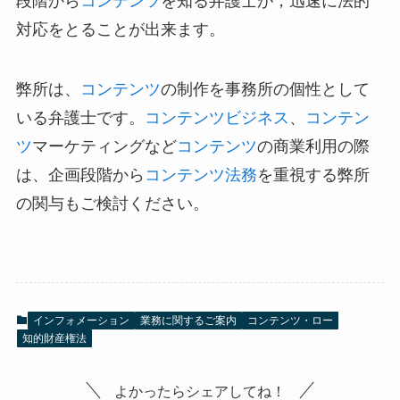
段階から
コンテンツ
を知る弁護士が，迅速に法的
対応をとることが出来ます。
弊所は、
コンテンツ
の制作を事務所の個性として
いる弁護士です。
コンテンツビジネス
、
コンテン
ツ
マーケティングなど
コンテンツ
の商業利用の際
は、企画段階から
コンテンツ法務
を重視する弊所
の関与もご検討ください。
インフォメーション
業務に関するご案内
コンテンツ・ロー
知的財産権法
よかったらシェアしてね！