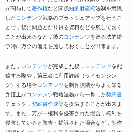
が関与して
著作権
など関係
知的財産権
法制を意識
した
コンテンツ
戦略のブラッシュアップを行うこ
とで，後に問題となり得る資料などを残しておく
ことが出来るなど，後の
コンテンツ
を巡る法的紛
争時に万全の備えを施しておくことが出来ます。
また，
コンテンツ
が完成した後，
コンテンツ
を配
信する際や，第三者に利用許諾（ライセンシン
グ）する場合
コンテンツ
を制作段階からよく知る
弁護士が
コンテンツ
戦略法務から一貫した
契約書
チェック，
契約書作成
等を提供することが出来ま
す。また，万が一権利を侵害された場合，権利を
侵害していると警告・提訴された場合など，制作