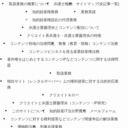
取扱業務の概要について
弁護士報酬
サイトマップ(全記事一覧)
知的財産権業務
業務実績
知的財産権訴訟の代理業務
弁護士齋藤理央とコンテンツ配信について
クリエイト系弁護士・弁護士齋藤理央の特徴
コンテンツ領域の法律問題
教養（教育・情報）コンテンツ法務
コンテンツビジネスを巡る産業財産権法務
著作権をはじめとするコンテンツiPなどコンテンツに関する法律問
題
取扱業務
独自サイト（レンタルサーバー）上の権利侵害に対する法的対応業
務
クリエイト＆ロー
クリエイトと弁護士齋藤理央（コンテンツ・IP研究）
このサイトについて
知的財産IT法分野費用
メールフォーム
コンテンツに対する権利侵害などコンテンツ関連争訟の解決業務
博物館法務
刑事弁護業務