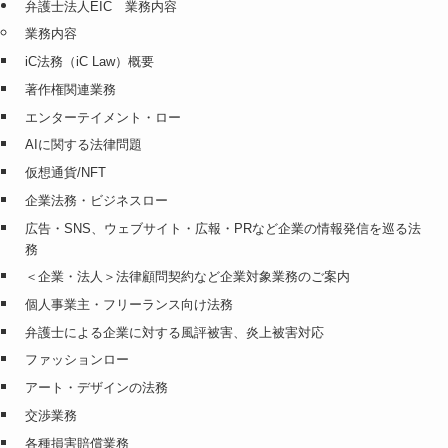
弁護士法人EIC 業務内容
業務内容
iC法務（iC Law）概要
著作権関連業務
エンターテイメント・ロー
AIに関する法律問題
仮想通貨/NFT
企業法務・ビジネスロー
広告・SNS、ウェブサイト・広報・PRなど企業の情報発信を巡る法
務
＜企業・法人＞法律顧問契約など企業対象業務のご案内
個人事業主・フリーランス向け法務
弁護士による企業に対する風評被害、炎上被害対応
ファッションロー
アート・デザインの法務
交渉業務
各種損害賠償業務