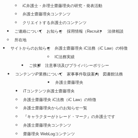
iC弁護士・弁理士齋藤理央の研究・発表活動
弁護士齋藤理央コンテンツ
クリエイトする弁護士のコンテンツ
ご連絡について
お知らせ
採用情報（Recruit）
法律相談
所在地
サイトからのお知らせ
弁護士齋藤理央 iC法務（iC Law）の特徴
IC法務実績
ご挨拶
注意事項及びプライバシーポリシー
コンテンツiP業務について
家事事件取扱案内
図書館法務
弁護士齋藤理央
iTコンテンツ弁護士齋藤理央
弁護士齋藤理央 iC法務（iC Law）の特徴
弁護士齋藤理央からのお知らせ一覧
『キャラクターがトレード・マーク』の弁護士です
弁護士齋藤理央コンテンツ
齋藤理央 WebLogコンテンツ