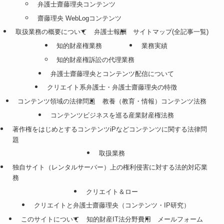
弁護士齋藤理央コンテンツ
齋藤理央 WebLogコンテンツ
取扱業務の概要について
弁護士報酬
サイトマップ(全記事一覧)
知的財産権業務
業務実績
知的財産権訴訟の代理業務
弁護士齋藤理央とコンテンツ配信について
クリエイト系弁護士・弁護士齋藤理央の特徴
コンテンツ領域の法律問題
教養（教育・情報）コンテンツ法務
コンテンツビジネスを巡る産業財産権法務
著作権をはじめとするコンテンツiPなどコンテンツに関する法律問
題
取扱業務
独自サイト（レンタルサーバー）上の権利侵害に対する法的対応業
務
クリエイト＆ロー
クリエイトと弁護士齋藤理央（コンテンツ・IP研究）
このサイトについて
知的財産IT法分野費用
メールフォーム