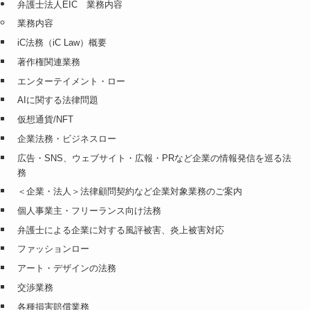
弁護士法人EIC 業務内容
業務内容
iC法務（iC Law）概要
著作権関連業務
エンターテイメント・ロー
AIに関する法律問題
仮想通貨/NFT
企業法務・ビジネスロー
広告・SNS、ウェブサイト・広報・PRなど企業の情報発信を巡る法
務
＜企業・法人＞法律顧問契約など企業対象業務のご案内
個人事業主・フリーランス向け法務
弁護士による企業に対する風評被害、炎上被害対応
ファッションロー
アート・デザインの法務
交渉業務
各種損害賠償業務