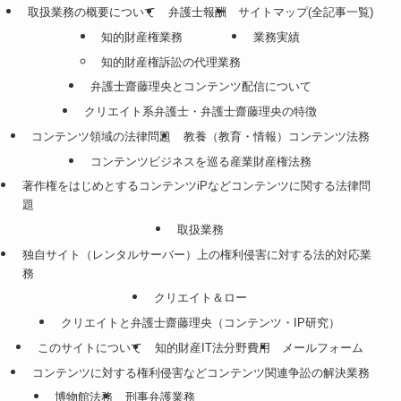
取扱業務の概要について
弁護士報酬
サイトマップ(全記事一覧)
知的財産権業務
業務実績
知的財産権訴訟の代理業務
弁護士齋藤理央とコンテンツ配信について
クリエイト系弁護士・弁護士齋藤理央の特徴
コンテンツ領域の法律問題
教養（教育・情報）コンテンツ法務
コンテンツビジネスを巡る産業財産権法務
著作権をはじめとするコンテンツiPなどコンテンツに関する法律問
題
取扱業務
独自サイト（レンタルサーバー）上の権利侵害に対する法的対応業
務
クリエイト＆ロー
クリエイトと弁護士齋藤理央（コンテンツ・IP研究）
このサイトについて
知的財産IT法分野費用
メールフォーム
コンテンツに対する権利侵害などコンテンツ関連争訟の解決業務
博物館法務
刑事弁護業務