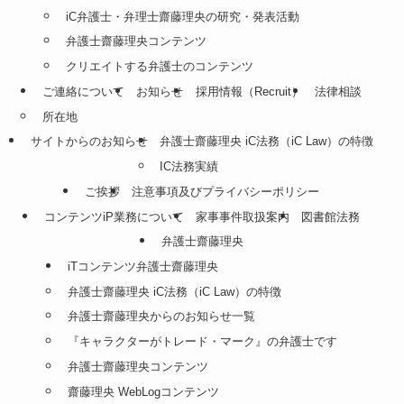
iC弁護士・弁理士齋藤理央の研究・発表活動
弁護士齋藤理央コンテンツ
クリエイトする弁護士のコンテンツ
ご連絡について
お知らせ
採用情報（Recruit）
法律相談
所在地
サイトからのお知らせ
弁護士齋藤理央 iC法務（iC Law）の特徴
IC法務実績
ご挨拶
注意事項及びプライバシーポリシー
コンテンツiP業務について
家事事件取扱案内
図書館法務
弁護士齋藤理央
iTコンテンツ弁護士齋藤理央
弁護士齋藤理央 iC法務（iC Law）の特徴
弁護士齋藤理央からのお知らせ一覧
『キャラクターがトレード・マーク』の弁護士です
弁護士齋藤理央コンテンツ
齋藤理央 WebLogコンテンツ