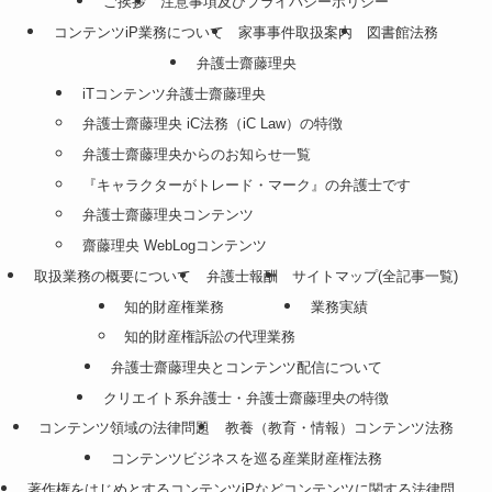
ご挨拶
注意事項及びプライバシーポリシー
コンテンツiP業務について
家事事件取扱案内
図書館法務
弁護士齋藤理央
iTコンテンツ弁護士齋藤理央
弁護士齋藤理央 iC法務（iC Law）の特徴
弁護士齋藤理央からのお知らせ一覧
『キャラクターがトレード・マーク』の弁護士です
弁護士齋藤理央コンテンツ
齋藤理央 WebLogコンテンツ
取扱業務の概要について
弁護士報酬
サイトマップ(全記事一覧)
知的財産権業務
業務実績
知的財産権訴訟の代理業務
弁護士齋藤理央とコンテンツ配信について
クリエイト系弁護士・弁護士齋藤理央の特徴
コンテンツ領域の法律問題
教養（教育・情報）コンテンツ法務
コンテンツビジネスを巡る産業財産権法務
著作権をはじめとするコンテンツiPなどコンテンツに関する法律問