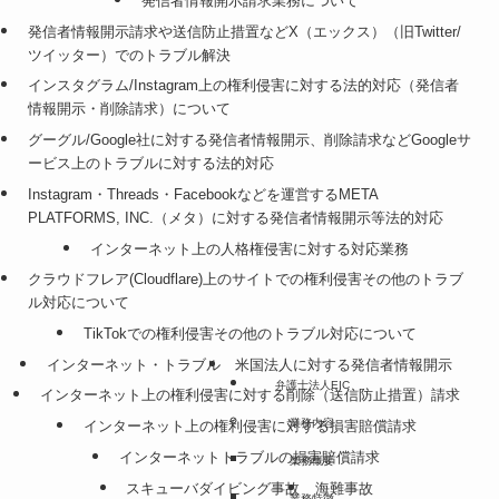
発信者情報開示請求業務について
発信者情報開示請求や送信防止措置などX（エックス）（旧Twitter/
ツイッター）でのトラブル解決
インスタグラム/Instagram上の権利侵害に対する法的対応（発信者
情報開示・削除請求）について
グーグル/Google社に対する発信者情報開示、削除請求などGoogleサ
ービス上のトラブルに対する法的対応
Instagram・Threads・Facebookなどを運営するMETA
PLATFORMS, INC.（メタ）に対する発信者情報開示等法的対応
インターネット上の人格権侵害に対する対応業務
クラウドフレア(Cloudflare)上のサイトでの権利侵害その他のトラブ
ル対応について
TikTokでの権利侵害その他のトラブル対応について
インターネット・トラブル
米国法人に対する発信者情報開示
弁護士法人EIC
インターネット上の権利侵害に対する削除（送信防止措置）請求
業務内容
インターネット上の権利侵害に対する損害賠償請求
インターネットトラブルの損害賠償請求
業務概要
スキューバダイビング事故
海難事故
業務特徴