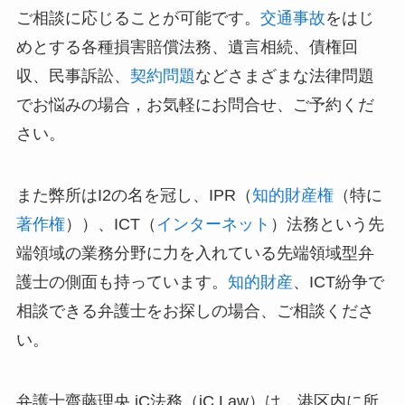
ご相談に応じることが可能です。
交通事故
をはじ
めとする各種損害賠償法務、遺言相続、債権回
収、民事訴訟、
契約問題
などさまざまな法律問題
でお悩みの場合，お気軽にお問合せ、ご予約くだ
さい。
また弊所はI2の名を冠し、IPR（
知的財産権
（特に
著作権
））、ICT（
インターネット
）法務という先
端領域の業務分野に力を入れている先端領域型弁
護士の側面も持っています。
知的財産
、ICT紛争で
相談できる弁護士をお探しの場合、ご相談くださ
い。
弁護士齋藤理央 iC法務（iC Law）は，港区内に所