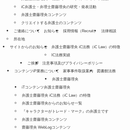
iC弁護士・弁理士齋藤理央の研究・発表活動
弁護士齋藤理央コンテンツ
クリエイトする弁護士のコンテンツ
ご連絡について
お知らせ
採用情報（Recruit）
法律相談
所在地
サイトからのお知らせ
弁護士齋藤理央 iC法務（iC Law）の特徴
IC法務実績
ご挨拶
注意事項及びプライバシーポリシー
コンテンツiP業務について
家事事件取扱案内
図書館法務
弁護士齋藤理央
iTコンテンツ弁護士齋藤理央
弁護士齋藤理央 iC法務（iC Law）の特徴
弁護士齋藤理央からのお知らせ一覧
『キャラクターがトレード・マーク』の弁護士です
弁護士齋藤理央コンテンツ
齋藤理央 WebLogコンテンツ