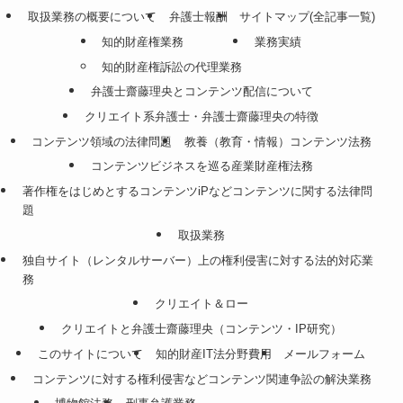
取扱業務の概要について
弁護士報酬
サイトマップ(全記事一覧)
知的財産権業務
業務実績
知的財産権訴訟の代理業務
弁護士齋藤理央とコンテンツ配信について
クリエイト系弁護士・弁護士齋藤理央の特徴
コンテンツ領域の法律問題
教養（教育・情報）コンテンツ法務
コンテンツビジネスを巡る産業財産権法務
著作権をはじめとするコンテンツiPなどコンテンツに関する法律問
題
取扱業務
独自サイト（レンタルサーバー）上の権利侵害に対する法的対応業
務
クリエイト＆ロー
クリエイトと弁護士齋藤理央（コンテンツ・IP研究）
このサイトについて
知的財産IT法分野費用
メールフォーム
コンテンツに対する権利侵害などコンテンツ関連争訟の解決業務