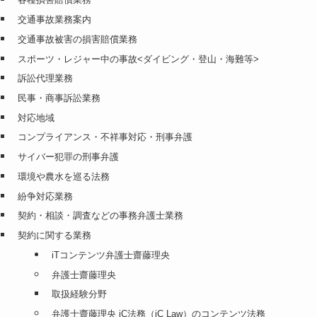
交通事故業務案内
交通事故被害の損害賠償業務
スポーツ・レジャー中の事故<ダイビング・登山・海難等>
訴訟代理業務
民事・商事訴訟業務
対応地域
コンプライアンス・不祥事対応・刑事弁護
サイバー犯罪の刑事弁護
環境や農水を巡る法務
紛争対応業務
契約・相談・調査などの事務弁護士業務
契約に関する業務
iTコンテンツ弁護士齋藤理央
弁護士齋藤理央
取扱経験分野
弁護士齋藤理央 iC法務（iC Law）のコンテンツ法務