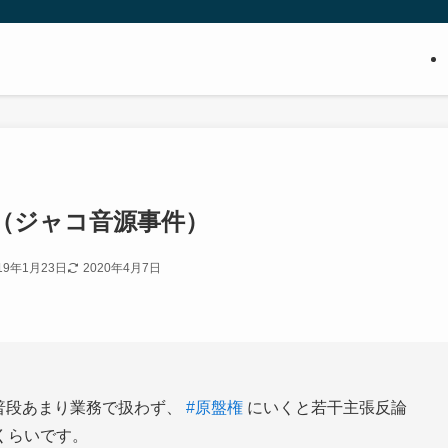
（ジャコ音源事件）
19年1月23日
2020年4月7日
。
普段あまり業務で扱わず、
#原盤権
にいくと若干主張反論
くらいです。