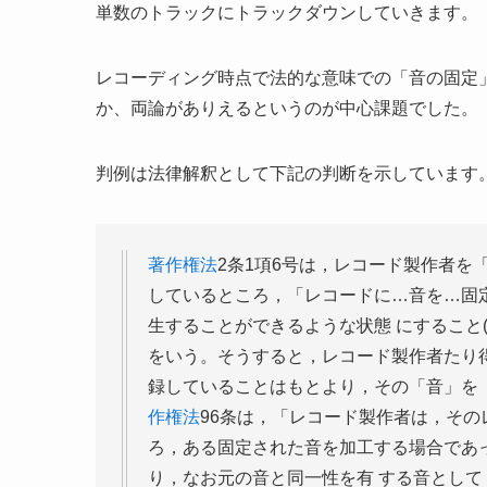
単数のトラックにトラックダウンしていきます。
レコーディング時点で法的な意味での「音の固定
か、両論がありえるというのが中心課題でした。
判例は法律解釈として下記の判断を示しています
著作権法
2条1項6号は，レコード製作者
しているところ，「レコードに…音を…固
生することができるような状態 にすること
をいう。そうすると，レコード製作者たり
録していることはもとより，その「音」を
作権法
96条は，「レコード製作者は，その
ろ，ある固定された音を加工する場合であ
り，なお元の音と同一性を有 する音とし