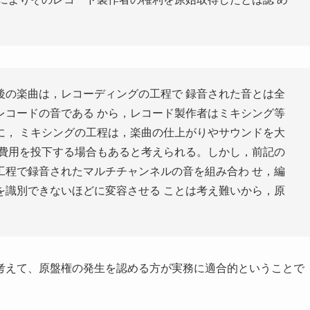
後の楽曲は，レコーディングの工程で 録音された音とは全
レコードの音である から，レコード製作者はミキシング等
に， ミキシングの工程は，楽曲の仕上がりやサウンドを大
の費用を投下する場合もあると考えられる。しかし，前記の
工程で録音されたマルチチャンネルの音を組み合わ せ，編
を識別できないほどに変容させる ことは考え難いから，原
考えて、原盤権の発生を認める方が実務に適合的ということで