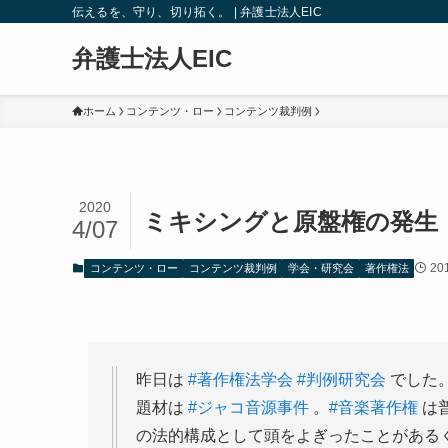
伝えるを、守り、切り拓く。 | 弁護士法人EIC
弁護士法人EIC
ホーム
コンテンツ・ロー
コンテンツ裁判例
2020
ミキシングと原盤権の発生
4/07
20
コンテンツ・ロー
コンテンツ裁判例
学会・研究会
著作権法
昨日は
#著作権法学会
#判例研究会
でした
題材は
#ジャコ音源事件
。
#音楽著作権
は
の法的構成として頭をよぎったことがある