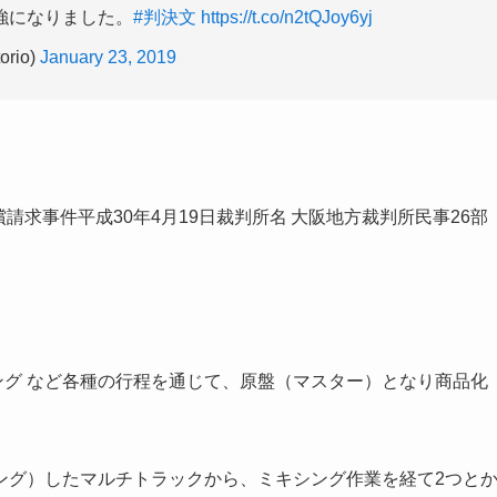
強になりました。
#判決文
https://t.co/n2tQJoy6yj
torio)
January 23, 2019
賠償請求事件平成30年4月19日裁判所名 大阪地方裁判所民事26部
ング など各種の行程を通じて、原盤（マスター）となり商品化
ング）したマルチトラックから、ミキシング作業を経て2つと