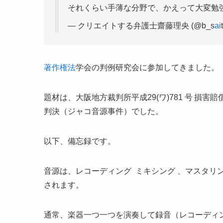
それくらい手薄な分野で、かえって大変勉
— クリエイトする弁護士齋藤理央 (@b_s
ai
著作権法
学会の判例研究会に参加してきました。
題材は、大阪地方裁判所平成29(ワ)781 号 損害
判決（ジャコ音源事件）でした。
以下、備忘録です。
音源は、レコーディング ミキシング 、マスタリ
されます。
通常、楽器一つ一つを演奏して録音（レコーディ