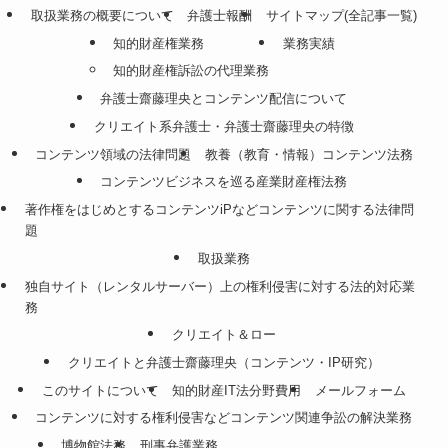
取扱業務の概要について
弁護士報酬
サイトマップ(全記事一覧)
知的財産権業務
業務実績
知的財産権訴訟の代理業務
弁護士齋藤理央とコンテンツ配信について
クリエイト系弁護士・弁護士齋藤理央の特徴
コンテンツ領域の法律問題
教養（教育・情報）コンテンツ法務
コンテンツビジネスを巡る産業財産権法務
著作権をはじめとするコンテンツiPなどコンテンツに関する法律問
題
取扱業務
独自サイト（レンタルサーバー）上の権利侵害に対する法的対応業
務
クリエイト＆ロー
クリエイトと弁護士齋藤理央（コンテンツ・IP研究）
このサイトについて
知的財産IT法分野費用
メールフォーム
コンテンツに対する権利侵害などコンテンツ関連争訟の解決業務
博物館法務
刑事弁護業務