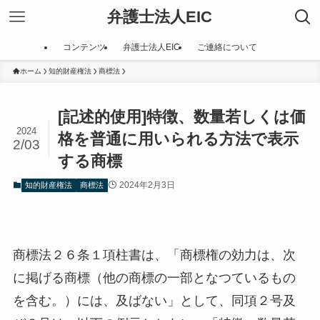
弁護士法人EIC
コンテンツ
弁護士法人EIC
ご連絡について
ホーム
知的財産権法
商標法
[記述的使用]特徴、数量若しくは価
2024
格を普通に用いられる方法で表示
2/03
する商標
2024年2月3日
知的財産権法
商標法
商標法２６条１項柱書は、「商標権の効力は、次
に掲げる商標（他の商標の一部となつているもの
を含む。）には、及ばない」として、同項２号及