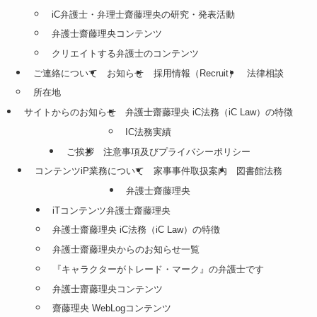
iC弁護士・弁理士齋藤理央の研究・発表活動
弁護士齋藤理央コンテンツ
クリエイトする弁護士のコンテンツ
ご連絡について
お知らせ
採用情報（Recruit）
法律相談
所在地
サイトからのお知らせ
弁護士齋藤理央 iC法務（iC Law）の特徴
IC法務実績
ご挨拶
注意事項及びプライバシーポリシー
コンテンツiP業務について
家事事件取扱案内
図書館法務
弁護士齋藤理央
iTコンテンツ弁護士齋藤理央
弁護士齋藤理央 iC法務（iC Law）の特徴
弁護士齋藤理央からのお知らせ一覧
『キャラクターがトレード・マーク』の弁護士です
弁護士齋藤理央コンテンツ
齋藤理央 WebLogコンテンツ